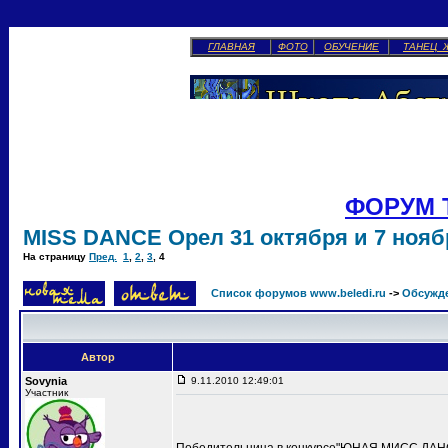
ГЛАВНАЯ
ФОТО
ОБУЧЕНИЕ
ТАНЕЦ 
ФОРУМ 
MISS DANCE Орел 31 октября и 7 ноябр
На страницу
Пред.
1
,
2
,
3
,
4
Список форумов www.beledi.ru
->
Обсужд
Автор
Sovynia
9.11.2010 12:49:01
Участник