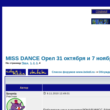
ГЛАВНАЯ
MISS DANCE Орел 31 октября и 7 ноябр
На страницу
Пред.
1
,
2
,
3
,
4
Список форумов www.beledi.ru
->
Обсужд
Автор
Sovynia
9.11.2010 12:49:01
Участник