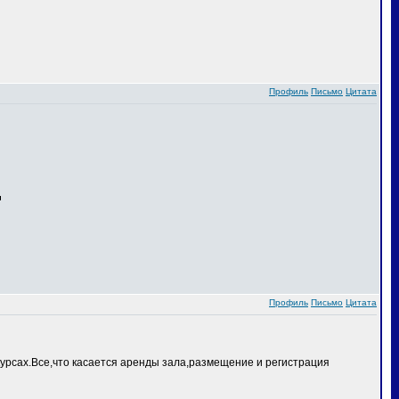
Профиль
Письмо
Цитата
Профиль
Письмо
Цитата
курсах.Все,что касается аренды зала,размещение и регистрация