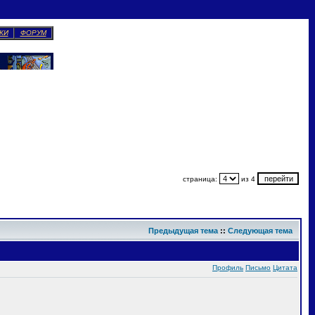
КИ
ФОРУМ
страница:
из 4
Предыдущая тема
::
Следующая тема
Профиль
Письмо
Цитата