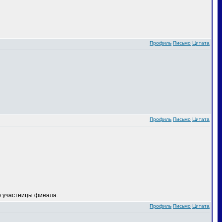
Профиль
Письмо
Цитата
Профиль
Письмо
Цитата
 участницы финала.
Профиль
Письмо
Цитата