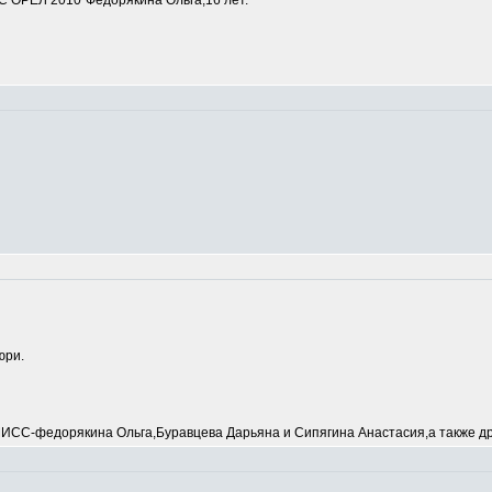
 ОРЕЛ 2010"Федорякина Ольга,16 лет.
юри.
С-федорякина Ольга,Буравцева Дарьяна и Сипягина Анастасия,а также др