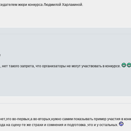
едателем жюри конкурса Людмилой Харлакиной.
а
, нет такого запрета, что организаторы не могут участвовать в конкурсе.
нет,это во-первых,а во-вторых,нужно самим показывать пример участия в кон
ода на сцену-те же страхи и сомнения и подготовка ,что и у остальных.