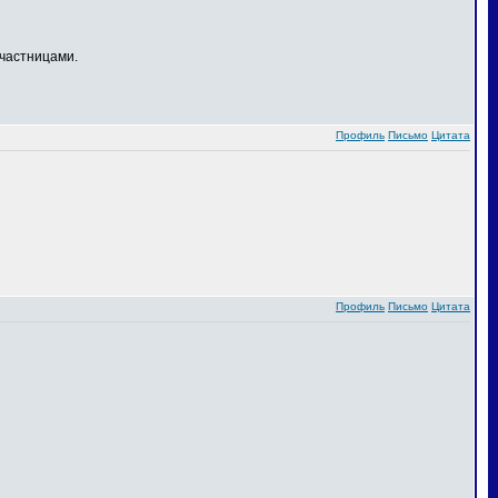
частницами.
Профиль
Письмо
Цитата
Профиль
Письмо
Цитата