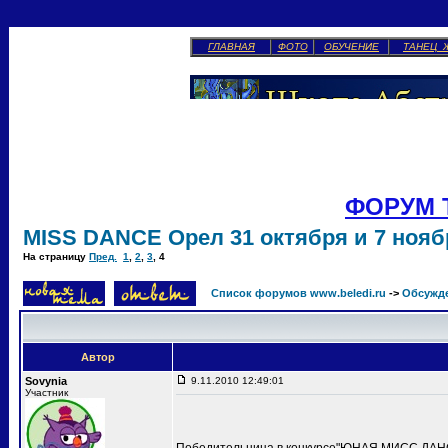
ГЛАВНАЯ
ФОТО
ОБУЧЕНИЕ
ТАНЕЦ 
ФОРУМ 
MISS DANCE Орел 31 октября и 7 ноябр
На страницу
Пред.
1
,
2
,
3
,
4
Список форумов www.beledi.ru
->
Обсужд
Автор
Sovynia
9.11.2010 12:49:01
Участник