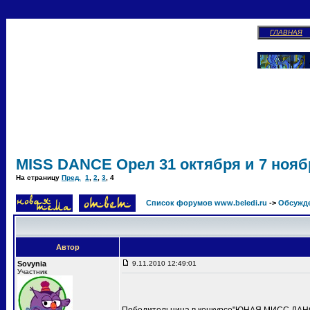
ГЛАВНАЯ
MISS DANCE Орел 31 октября и 7 ноябр
На страницу
Пред.
1
,
2
,
3
,
4
Список форумов www.beledi.ru
->
Обсужд
Автор
Sovynia
9.11.2010 12:49:01
Участник