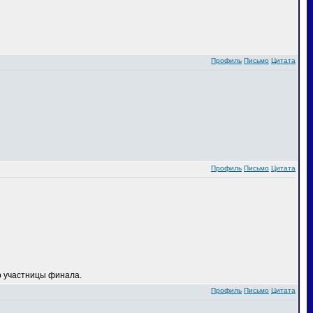
Профиль
Письмо
Цитата
Профиль
Письмо
Цитата
 участницы финала.
Профиль
Письмо
Цитата