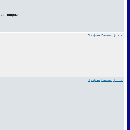
частницами.
Профиль
Письмо
Цитата
Профиль
Письмо
Цитата