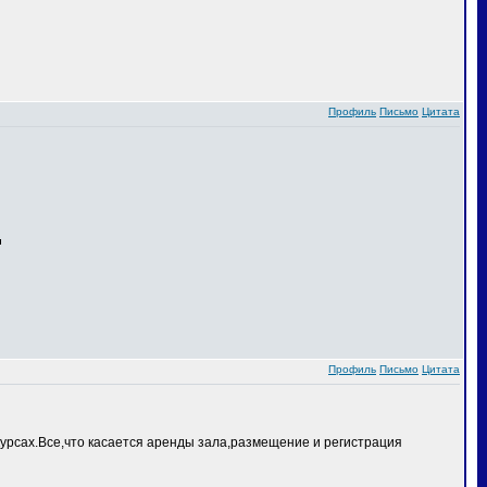
Профиль
Письмо
Цитата
Профиль
Письмо
Цитата
курсах.Все,что касается аренды зала,размещение и регистрация