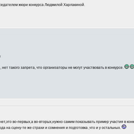
едателем жюри конкурса Людмилой Харлакиной.
а
, нет такого запрета, что организаторы не могут участвовать в конкурсе.
нет,это во-первых,а во-вторых,нужно самим показывать пример участия в кон
ода на сцену-те же страхи и сомнения и подготовка ,что и у остальных.