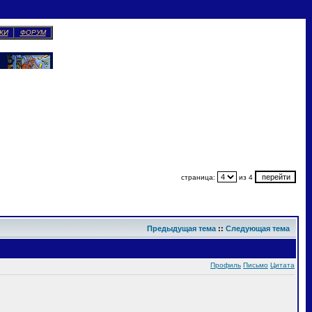
КИ
ФОРУМ
страница:
из 4
Предыдущая тема
::
Следующая тема
Профиль
Письмо
Цитата