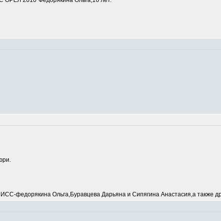
 ОРЕЛ 2010"Федорякина Ольга,16 лет.
юри.
С-федорякина Ольга,Буравцева Дарьяна и Сипягина Анастасия,а также др