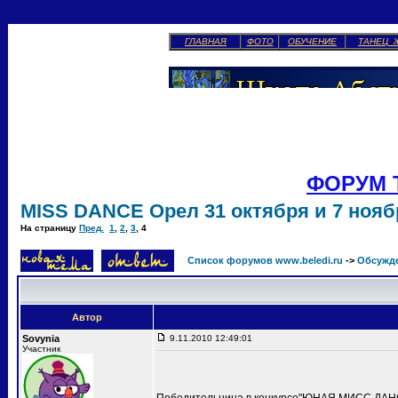
ГЛАВНАЯ
ФОТО
ОБУЧЕНИЕ
ТАНЕЦ 
ФОРУМ 
MISS DANCE Орел 31 октября и 7 ноябр
На страницу
Пред.
1
,
2
,
3
,
4
Список форумов www.beledi.ru
->
Обсужд
Автор
Sovynia
9.11.2010 12:49:01
Участник