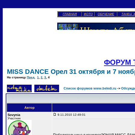
ГЛАВНАЯ
ФОТО
ОБУЧЕНИЕ
ТАНЕЦ 
ФОРУМ 
MISS DANCE Орел 31 октября и 7 ноябр
На страницу
Пред.
1
,
2
,
3
,
4
Список форумов www.beledi.ru
->
Обсужд
Автор
Sovynia
9.11.2010 12:49:01
Участник