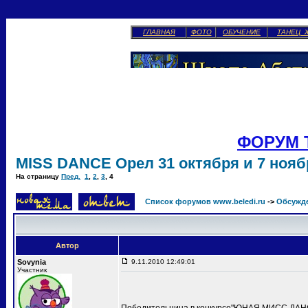
ГЛАВНАЯ
ФОТО
ОБУЧЕНИЕ
ТАНЕЦ 
ФОРУМ 
MISS DANCE Орел 31 октября и 7 ноябр
На страницу
Пред.
1
,
2
,
3
,
4
Список форумов www.beledi.ru
->
Обсужд
Автор
Sovynia
9.11.2010 12:49:01
Участник