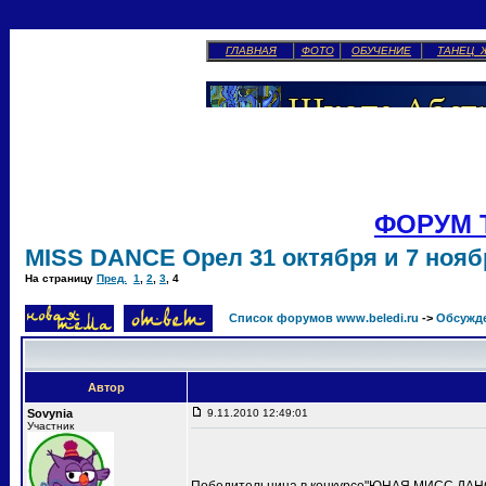
ГЛАВНАЯ
ФОТО
ОБУЧЕНИЕ
ТАНЕЦ 
ФОРУМ 
MISS DANCE Орел 31 октября и 7 ноябр
На страницу
Пред.
1
,
2
,
3
,
4
Список форумов www.beledi.ru
->
Обсужд
Автор
Sovynia
9.11.2010 12:49:01
Участник