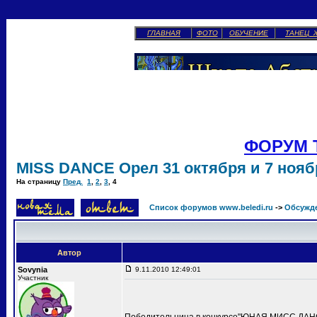
ГЛАВНАЯ
ФОТО
ОБУЧЕНИЕ
ТАНЕЦ 
ФОРУМ 
MISS DANCE Орел 31 октября и 7 ноябр
На страницу
Пред.
1
,
2
,
3
,
4
Список форумов www.beledi.ru
->
Обсужд
Автор
Sovynia
9.11.2010 12:49:01
Участник