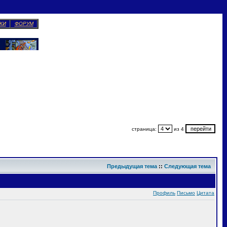
КИ
ФОРУМ
страница:
из 4
Предыдущая тема
::
Следующая тема
Профиль
Письмо
Цитата