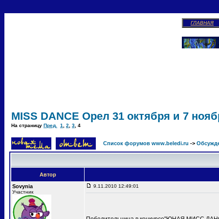
ГЛАВНАЯ
MISS DANCE Орел 31 октября и 7 ноябр
На страницу
Пред.
1
,
2
,
3
,
4
Список форумов www.beledi.ru
->
Обсужд
Автор
Sovynia
9.11.2010 12:49:01
Участник