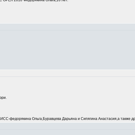
 ОРЕЛ 2010"Федорякина Ольга,16 лет.
юри.
С-федорякина Ольга,Буравцева Дарьяна и Сипягина Анастасия,а также др