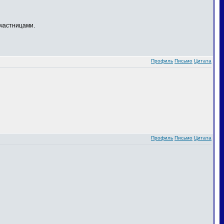
частницами.
Профиль
Письмо
Цитата
Профиль
Письмо
Цитата