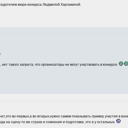
едателем жюри конкурса Людмилой Харлакиной.
а
, нет такого запрета, что организаторы не могут участвовать в конкурсе.
нет,это во-первых,а во-вторых,нужно самим показывать пример участия в кон
ода на сцену-те же страхи и сомнения и подготовка ,что и у остальных.