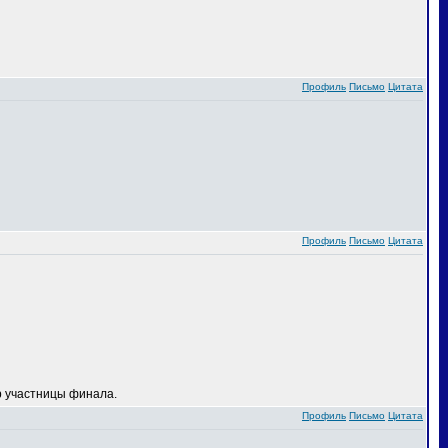
Профиль
Письмо
Цитата
Профиль
Письмо
Цитата
 участницы финала.
Профиль
Письмо
Цитата