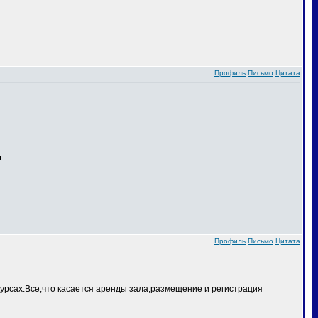
Профиль
Письмо
Цитата
Профиль
Письмо
Цитата
курсах.Все,что касается аренды зала,размещение и регистрация