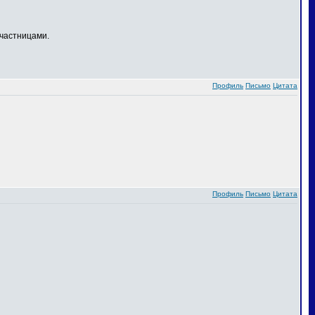
частницами.
Профиль
Письмо
Цитата
Профиль
Письмо
Цитата