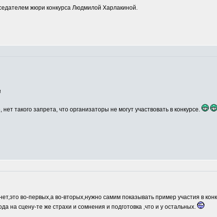
едателем жюри конкурса Людмилой Харлакиной.
а
, нет такого запрета, что организаторы не могут участвовать в конкурсе.
нет,это во-первых,а во-вторых,нужно самим показывать пример участия в кон
ода на сцену-те же страхи и сомнения и подготовка ,что и у остальных.