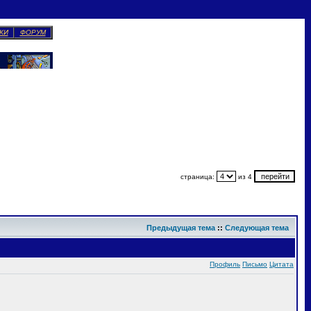
КИ
ФОРУМ
страница:
из 4
Предыдущая тема
::
Следующая тема
Профиль
Письмо
Цитата