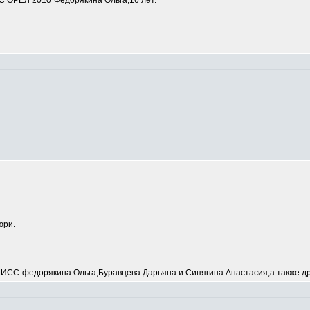
 ОРЕЛ 2010"Федорякина Ольга,16 лет.
юри.
С-федорякина Ольга,Буравцева Дарьяна и Сипягина Анастасия,а также др