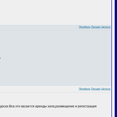
Профиль
Письмо
Цитата
Профиль
Письмо
Цитата
курсах.Все,что касается аренды зала,размещение и регистрация