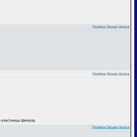
Профиль
Письмо
Цитата
Профиль
Письмо
Цитата
 участницы финала.
Профиль
Письмо
Цитата