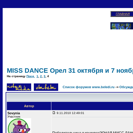
ГЛАВНАЯ
MISS DANCE Орел 31 октября и 7 ноябр
На страницу
Пред.
1
,
2
,
3
,
4
Список форумов www.beledi.ru
->
Обсужд
Автор
Sovynia
9.11.2010 12:49:01
Участник