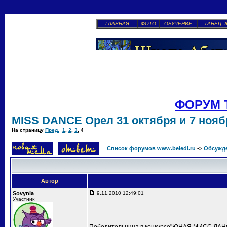
ГЛАВНАЯ
ФОТО
ОБУЧЕНИЕ
ТАНЕЦ 
ФОРУМ 
MISS DANCE Орел 31 октября и 7 ноябр
На страницу
Пред.
1
,
2
,
3
,
4
Список форумов www.beledi.ru
->
Обсужд
Автор
Sovynia
9.11.2010 12:49:01
Участник