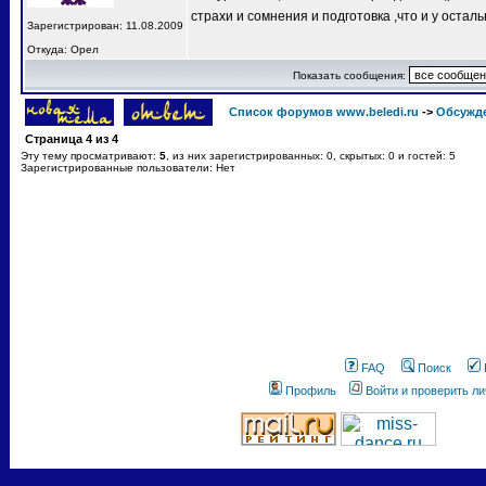
страхи и сомнения и подготовка ,что и у остал
Зарегистрирован: 11.08.2009
Откуда: Орел
Показать сообщения:
Список форумов www.beledi.ru
->
Обсужд
Страница
4
из
4
Эту тему просматривают:
5
, из них зарегистрированных: 0, скрытых: 0 и гостей: 5
Зарегистрированные пользователи: Нет
FAQ
Поиск
Профиль
Войти и проверить л