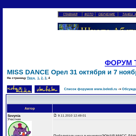
ГЛАВНАЯ
ФОТО
ОБУЧЕНИЕ
ТАНЕЦ 
ФОРУМ 
MISS DANCE Орел 31 октября и 7 ноябр
На страницу
Пред.
1
,
2
,
3
,
4
Список форумов www.beledi.ru
->
Обсужд
Автор
Sovynia
9.11.2010 12:49:01
Участник