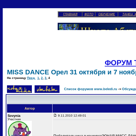
ГЛАВНАЯ
ФОТО
ОБУЧЕНИЕ
ТАНЕЦ 
ФОРУМ 
MISS DANCE Орел 31 октября и 7 ноябр
На страницу
Пред.
1
,
2
,
3
,
4
Список форумов www.beledi.ru
->
Обсужд
Автор
Sovynia
9.11.2010 12:49:01
Участник