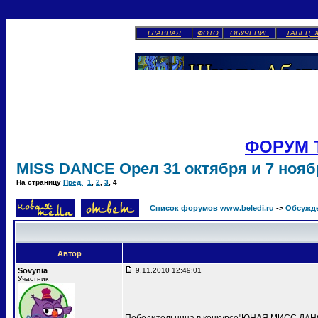
ГЛАВНАЯ
ФОТО
ОБУЧЕНИЕ
ТАНЕЦ 
ФОРУМ 
MISS DANCE Орел 31 октября и 7 ноябр
На страницу
Пред.
1
,
2
,
3
,
4
Список форумов www.beledi.ru
->
Обсужд
Автор
Sovynia
9.11.2010 12:49:01
Участник