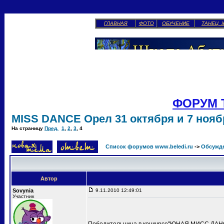
ГЛАВНАЯ
ФОТО
ОБУЧЕНИЕ
ТАНЕЦ 
ФОРУМ 
MISS DANCE Орел 31 октября и 7 ноябр
На страницу
Пред.
1
,
2
,
3
,
4
Список форумов www.beledi.ru
->
Обсужд
Автор
Sovynia
9.11.2010 12:49:01
Участник