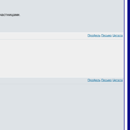
частницами.
Профиль
Письмо
Цитата
Профиль
Письмо
Цитата