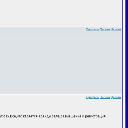
Профиль
Письмо
Цитата
Профиль
Письмо
Цитата
курсах.Все,что касается аренды зала,размещение и регистрация