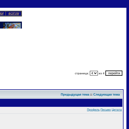
КИ
ФОРУМ
страница:
из 4
Предыдущая тема
::
Следующая тема
Профиль
Письмо
Цитата