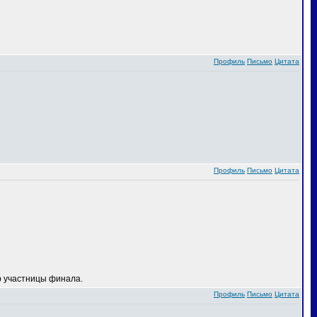
Профиль
Письмо
Цитата
Профиль
Письмо
Цитата
 участницы финала.
Профиль
Письмо
Цитата