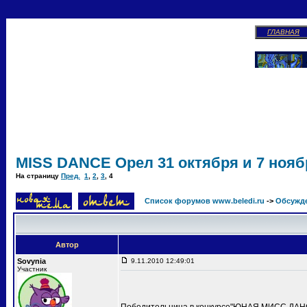
ГЛАВНАЯ
MISS DANCE Орел 31 октября и 7 ноябр
На страницу
Пред.
1
,
2
,
3
,
4
Список форумов www.beledi.ru
->
Обсужд
Автор
Sovynia
9.11.2010 12:49:01
Участник