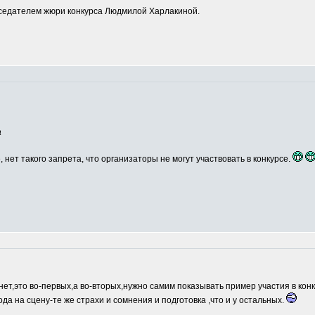
едателем жюри конкурса Людмилой Харлакиной.
а
, нет такого запрета, что организаторы не могут участвовать в конкурсе.
нет,это во-первых,а во-вторых,нужно самим показывать пример участия в кон
ода на сцену-те же страхи и сомнения и подготовка ,что и у остальных.