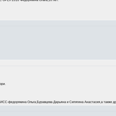
 ОРЕЛ 2010"Федорякина Ольга,16 лет.
юри.
С-федорякина Ольга,Буравцева Дарьяна и Сипягина Анастасия,а также др