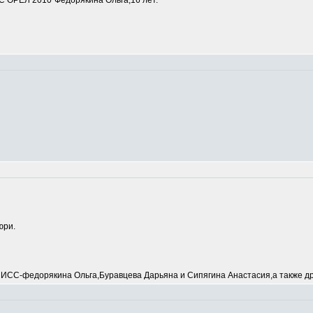
 ОРЕЛ 2010"Федорякина Ольга,16 лет.
юри.
С-федорякина Ольга,Буравцева Дарьяна и Сипягина Анастасия,а также др