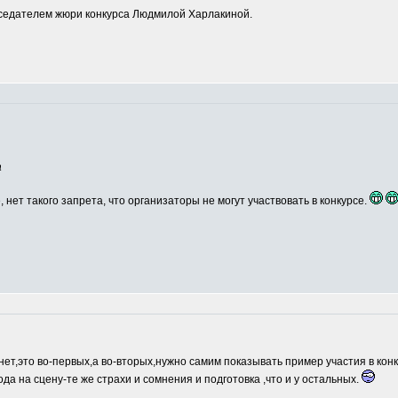
едателем жюри конкурса Людмилой Харлакиной.
а
, нет такого запрета, что организаторы не могут участвовать в конкурсе.
нет,это во-первых,а во-вторых,нужно самим показывать пример участия в кон
ода на сцену-те же страхи и сомнения и подготовка ,что и у остальных.