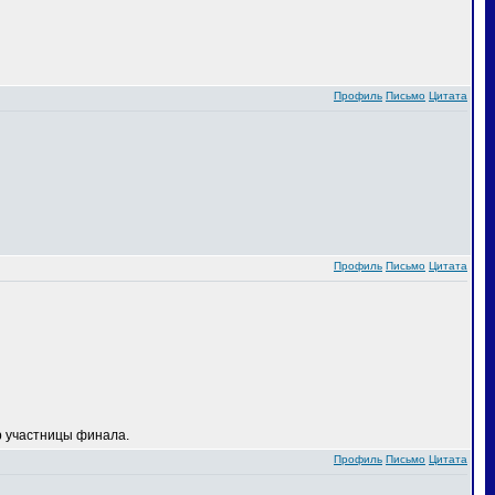
Профиль
Письмо
Цитата
Профиль
Письмо
Цитата
 участницы финала.
Профиль
Письмо
Цитата