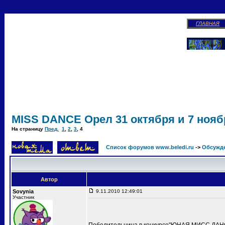
ГЛАВНАЯ
MISS DANCE Орел 31 октября и 7 ноябр
На страницу
Пред.
1
,
2
,
3
,
4
Список форумов www.beledi.ru
->
Обсужд
Автор
Sovynia
9.11.2010 12:49:01
Участник