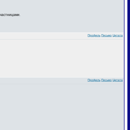
частницами.
Профиль
Письмо
Цитата
Профиль
Письмо
Цитата