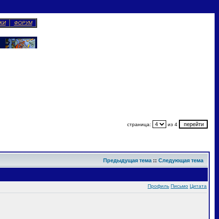
КИ
ФОРУМ
страница:
из 4
Предыдущая тема
::
Следующая тема
Профиль
Письмо
Цитата