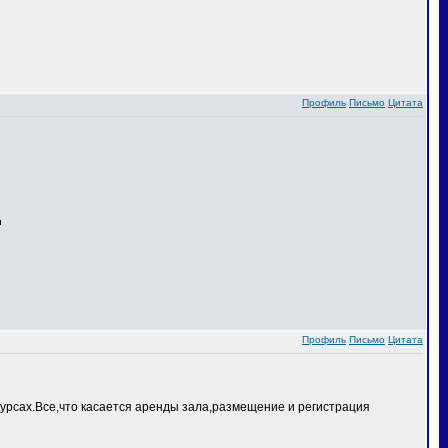
Профиль
Письмо
Цитата
Профиль
Письмо
Цитата
курсах.Все,что касается аренды зала,размещение и регистрация