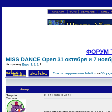
ГЛАВНАЯ
ФОТО
ОБУЧЕНИЕ
ТАНЕЦ 
ФОРУМ 
MISS DANCE Орел 31 октября и 7 ноябр
На страницу
Пред.
1
,
2
,
3
,
4
Список форумов www.beledi.ru
->
Обсужд
Автор
Sovynia
9.11.2010 12:49:01
Участник