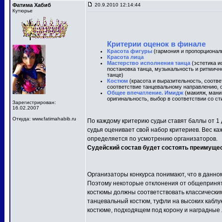
Фатима Хабиб
20.9.2010 12:14:44
Кутюрье
Критерии оценок в финале
Красота фигуры
(гармония и пропорционал
Красота лица
Мастерство исполнения танца
(эстетика и
постановка танца, музыкальность и ритмичн
танце)
Костюм
(красота и выразительность, соотв
соответствие танцевальному направлению, о
Общее впечатление. Имидж
(макияж, маник
оригинальность, выбор в соответствии со ст
Зарегистрирован:
16.02.2007
Откуда: www.fatimahabib.ru
По каждому критерию судьи ставят баллы от 1 
судья оценивает свой набор критериев. Вес ка
определяется по усмотрению организаторов.
Судейский состав будет состоять преимуще
Организаторы конкурса понимают, что в данно
Поэтому некоторые отклонения от общепринят
костюмы должны соответствовать классически
танцевальный костюм, туфли на высоких каблу
костюме, подходящем под корону и наградные