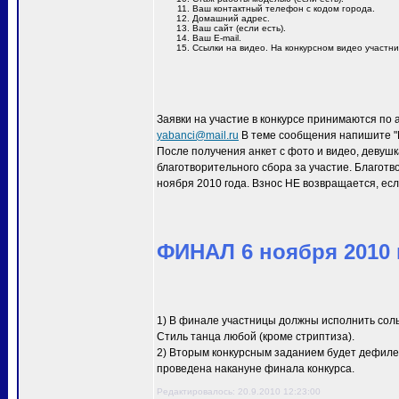
Ваш контактный телефон с кодом города.
Домашний адрес.
Ваш сайт (если есть).
Ваш E-mail.
Ссылки на видео. На конкурсном видео участн
Заявки на участие в конкурсе принимаются по 
yabanci@mail.ru
В теме сообщения напишите "M
После получения анкет с фото и видео, девуш
благотворительного сбора за участие. Благотв
ноября 2010 года. Взнос НЕ возвращается, есл
ФИНАЛ 6 ноября 2010 г
1) В финале участницы должны исполнить сол
Стиль танца любой (кроме стриптиза).
2) Вторым конкурсным заданием будет дефиле 
проведена накануне финала конкурса.
Редактировалось: 20.9.2010 12:23:00