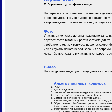
Отборочный тур по фото и видео
На первом этапе оцениваются внешние данные
рецензируется. По итогам первого этапа деву
непрохождении той или иной танцовщицы на сл
Фото
Участница конкурса должна правильно заполни
портрет, фото в полный рост в костюме для та
изображена одна. К конкурсу не допускаются 
или в случаях явного использования программн
может быть отказано в участии в конкурсе по 
Видео
На конкурсном видео участница должна исполн
Анкета участницы конкурса
ФИО
Дата рождения.
Как вас объявлять на конкурсе (имя+фамилия и
Рост, вес, обхваты груди, талии, бедер.
Семейное положение, наличие детей.
Какими видами танцев вы занимаетесь? Где, у 
Образование. Необходимо указать точное назв
Участвовали ли вы ранее в конкурсах красоты?
Участвовали ли вы ранее в конкурсах танцев? 
Стаж работы моделью (если есть).