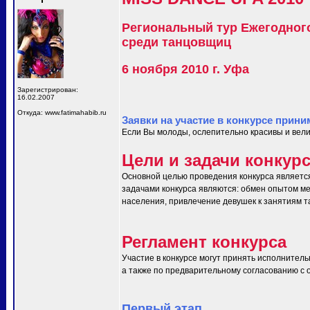
Региональный тур Ежегодног
среди танцовщиц
6 ноября 2010 г. Уфа
Зарегистрирован:
16.02.2007
Откуда: www.fatimahabib.ru
Заявки на участие в конкурсе прини
Если Вы молоды, ослепительно красивы и вели
Цели и задачи конкур
Основной целью проведения конкурса являетс
задачами конкурса являются: обмен опытом ме
населения, привлечение девушек к занятиям т
Регламент конкурса
Участие в конкурсе могут принять исполнитель
а также по предварительному согласованию с ор
Первый этап