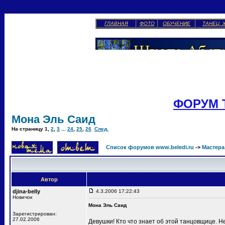
ГЛАВНАЯ
ФОТО
ОБУЧЕНИЕ
ТАНЕЦ 
ФОРУМ 
Мона Эль Саид
На страницу
1
,
2
,
3
...
24
,
25
,
26
След.
Список форумов www.beledi.ru
->
Мастера
Автор
djina-belly
4.3.2006 17:22:43
Новичок
Мона Эль Саид
Зарегистрирован:
27.02.2006
Девушки! Кто что знает об этой танцовщице. Н