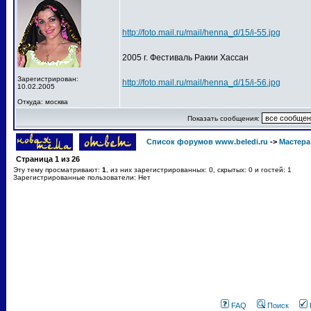
http://foto.mail.ru/mail/henna_d/15/i-55.jpg
2005 г. Фестиваль Ракии Хассан
Зарегистрирован:
http://foto.mail.ru/mail/henna_d/15/i-56.jpg
10.02.2005
Откуда: москва
Показать сообщения:
Список форумов www.beledi.ru
->
Мастера
Страница
1
из
26
Эту тему просматривают:
1
, из них зарегистрированных: 0, скрытых: 0 и гостей: 1
Зарегистрированные пользователи: Нет
FAQ
Поиск