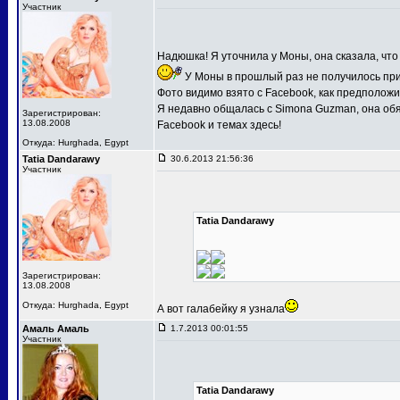
Участник
Надюшка! Я уточнила у Моны, она сказала, что
У Моны в прошлый раз не получилось прие
Фото видимо взято с Facebook, как предполож
Я недавно общалась с Simona Guzman, она об
Зарегистрирован:
13.08.2008
Facebook и темах здесь!
Откуда: Hurghada, Egypt
Tatia Dandarawy
30.6.2013 21:56:36
Участник
Tatia Dandarawy
Зарегистрирован:
13.08.2008
Откуда: Hurghada, Egypt
А вот галабейку я узнала
Амаль Амаль
1.7.2013 00:01:55
Участник
Tatia Dandarawy