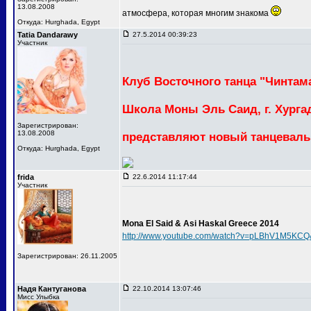
13.08.2008
атмосфера, которая многим знакома
Откуда: Hurghada, Egypt
Tatia Dandarawy
27.5.2014 00:39:23
Участник
Клуб Восточного танца "Чинтама
Школа Моны Эль Саид, г. Хургад
Зарегистрирован:
13.08.2008
представляют новый танцеваль
Откуда: Hurghada, Egypt
frida
22.6.2014 11:17:44
Участник
Mona El Said & Asi Haskal Greece 2014
http://www.youtube.com/watch?v=pLBhV1M5KCQ
Зарегистрирован: 26.11.2005
Надя Кантуганова
22.10.2014 13:07:46
Мисс Улыбка