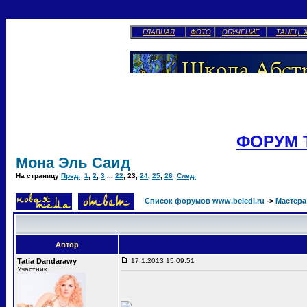
ГЛАВНАЯ
ФОТО
ОБУЧЕНИЕ
ТАНЕЦ 
ФОРУМ 
Мона Эль Саид
На страницу
Пред.
1
,
2
,
3
...
22
,
23
,
24
,
25
,
26
След.
Список форумов www.beledi.ru
->
Мастера
Автор
Tatia Dandarawy
17.1.2013 15:09:51
Участник