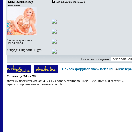
Tatia Dandarawy
10.12.2015 01:51:57
Участник
Зарегистрирован:
13.08.2008
Откуда: Hurghada, Egypt
Показать сообщения:
Список форумов www.beledi.ru
->
Мастера
Страница
24
из
26
Эту тему просматривают:
3
, из них зарегистрированных: 0, скрытых: 0 и гостей: 3
Зарегистрированные пользователи: Нет