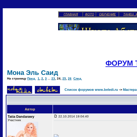
ГЛАВНАЯ
ФОТО
ОБУЧЕНИЕ
ТАНЕЦ 
ФОРУМ 
Мона Эль Саид
На страницу
Пред.
1
,
2
,
3
...
23
,
24
,
25
,
26
След.
Список форумов www.beledi.ru
->
Мастера
Автор
Tatia Dandarawy
22.10.2014 19:04:40
Участник