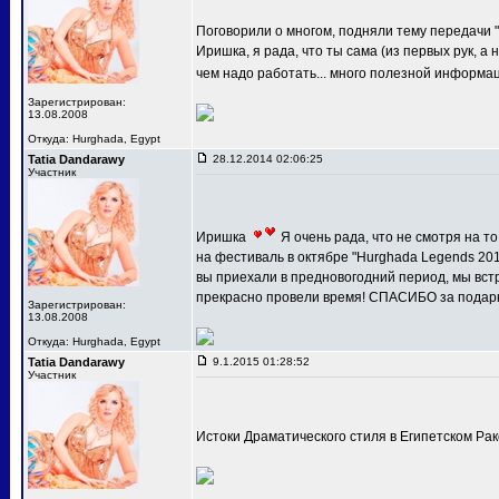
Поговорили о многом, подняли тему передачи "
Иришка, я рада, что ты сама (из первых рук, 
чем надо работать... много полезной информац
Зарегистрирован:
13.08.2008
Откуда: Hurghada, Egypt
Tatia Dandarawy
28.12.2014 02:06:25
Участник
Иришка
Я очень рада, что не смотря на то
на фестиваль в октябре "Hurghada Legends 201
вы приехали в предновогодний период, мы встр
прекрасно провели время! СПАСИБО за подарк
Зарегистрирован:
13.08.2008
Откуда: Hurghada, Egypt
Tatia Dandarawy
9.1.2015 01:28:52
Участник
Истоки Драматического стиля в Египетском Ра