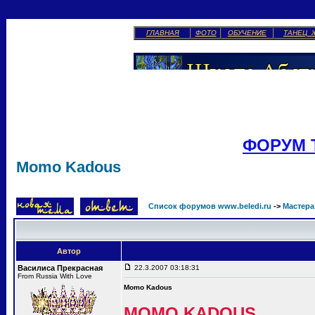
ГЛАВНАЯ
ФОТО
ОБУЧЕНИЕ
ТАНЕЦ 
ФОРУМ 
Momo Kadous
Список форумов www.beledi.ru
->
Мастера
Автор
Василиса Прекрасная
22.3.2007 03:18:31
From Russia With Love
Momo Kadous
MOMO KADOUS