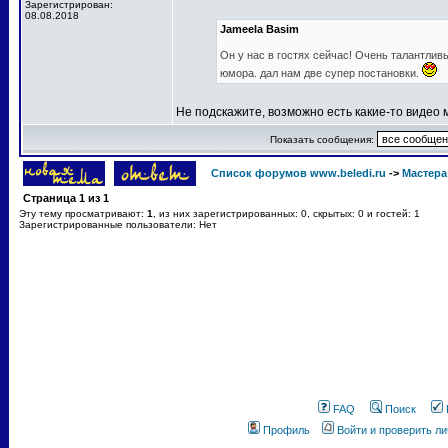
Зарегистрирован:
08.08.2018
Jameela Basim
Он у нас в гостях сейчас! Очень талантлив
юмора. дал нам две супер постановки.
Не подскажите, возможно есть какие-то видео
Показать сообщения:
Список форумов www.beledi.ru
->
Мастера
Страница
1
из
1
Эту тему просматривают:
1
, из них зарегистрированных: 0, скрытых: 0 и гостей: 1
Зарегистрированные пользователи: Нет
FAQ
Поиск
Профиль
Войти и проверить л