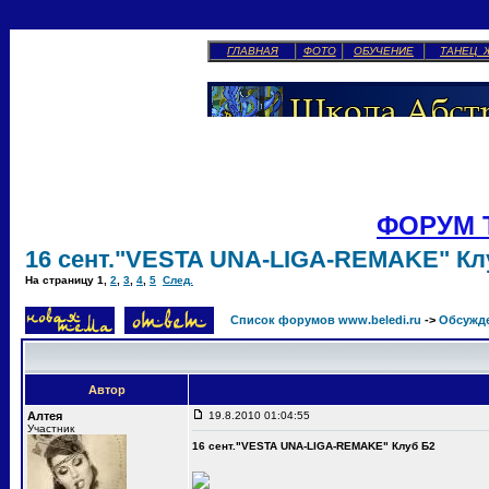
ГЛАВНАЯ
ФОТО
ОБУЧЕНИЕ
ТАНЕЦ 
ФОРУМ 
16 сент."VESTA UNA-LIGA-REMAKE" Кл
На страницу
1
,
2
,
3
,
4
,
5
След.
Список форумов www.beledi.ru
->
Обсужд
Автор
Алтея
19.8.2010 01:04:55
Участник
16 сент."VESTA UNA-LIGA-REMAKE" Клуб Б2