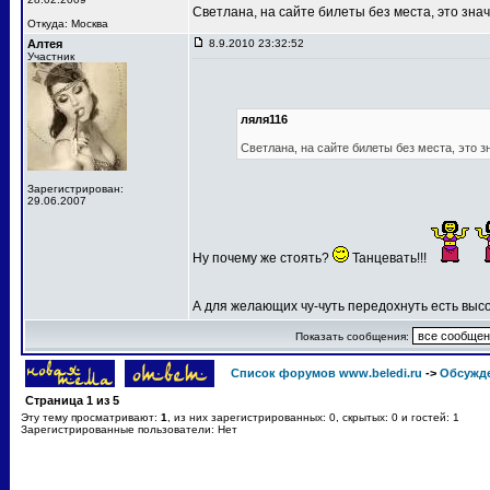
Светлана, на сайте билеты без места, это знач
Откуда: Москва
Алтея
8.9.2010 23:32:52
Участник
ляля116
Светлана, на сайте билеты без места, это з
Зарегистрирован:
29.06.2007
Ну почему же стоять?
Танцевать!!!
А для желающих чу-чуть передохнуть есть выс
Показать сообщения:
Список форумов www.beledi.ru
->
Обсужд
Страница
1
из
5
Эту тему просматривают:
1
, из них зарегистрированных: 0, скрытых: 0 и гостей: 1
Зарегистрированные пользователи: Нет