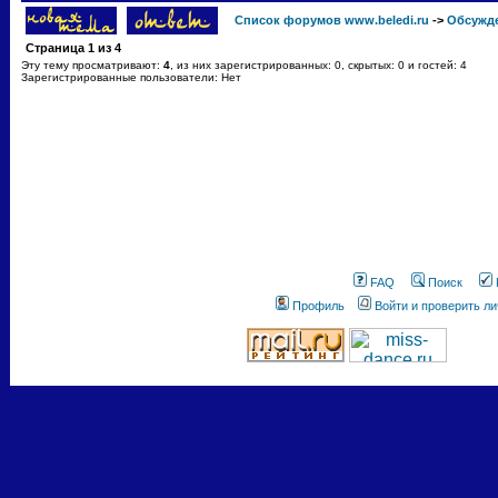
Список форумов www.beledi.ru
->
Обсужд
Страница
1
из
4
Эту тему просматривают:
4
, из них зарегистрированных: 0, скрытых: 0 и гостей: 4
Зарегистрированные пользователи: Нет
FAQ
Поиск
Профиль
Войти и проверить л