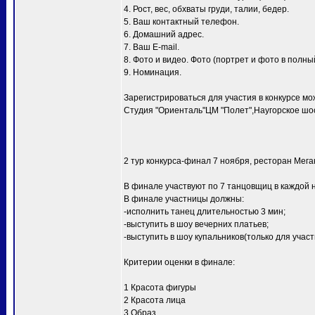
4. Рост, вес, обхваты груди, талии, бедер.
5. Ваш контактный телефон.
6. Домашний адрес.
7. Ваш E-mail.
8. Фото и видео. Фото (портрет и фото в полный
9. Номинация.
Зарегистрироваться для участия в конкурсе мо
Студия "Ориенталь"ЦМ "Полет",Наугорское шосс
2 тур конкурса-финал 7 ноября, ресторан Мег
В финале участвуют по 7 танцовщиц в каждой 
В финале участницы должны:
-исполнить танец длительностью 3 мин;
-выступить в шоу вечерних платьев;
-выступить в шоу купальников(только для уча
Критерии оценки в финале:
1 Красота фигуры
2 Красота лица
3 Образ