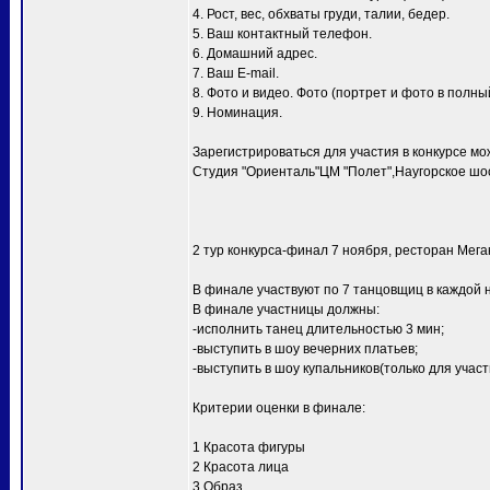
4. Рост, вес, обхваты груди, талии, бедер.
5. Ваш контактный телефон.
6. Домашний адрес.
7. Ваш E-mail.
8. Фото и видео. Фото (портрет и фото в полный
9. Номинация.
Зарегистрироваться для участия в конкурсе мо
Студия "Ориенталь"ЦМ "Полет",Наугорское шосс
2 тур конкурса-финал 7 ноября, ресторан Мег
В финале участвуют по 7 танцовщиц в каждой 
В финале участницы должны:
-исполнить танец длительностью 3 мин;
-выступить в шоу вечерних платьев;
-выступить в шоу купальников(только для уча
Критерии оценки в финале:
1 Красота фигуры
2 Красота лица
3 Образ