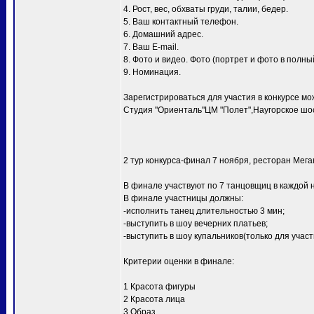
4. Рост, вес, обхваты груди, талии, бедер.
5. Ваш контактный телефон.
6. Домашний адрес.
7. Ваш E-mail.
8. Фото и видео. Фото (портрет и фото в полный
9. Номинация.
Зарегистрироваться для участия в конкурсе мо
Студия "Ориенталь"ЦМ "Полет",Наугорское шосс
2 тур конкурса-финал 7 ноября, ресторан Мег
В финале участвуют по 7 танцовщиц в каждой 
В финале участницы должны:
-исполнить танец длительностью 3 мин;
-выступить в шоу вечерних платьев;
-выступить в шоу купальников(только для уча
Критерии оценки в финале:
1 Красота фигуры
2 Красота лица
3 Образ