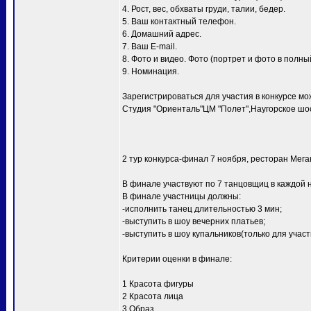
4. Рост, вес, обхваты груди, талии, бедер.
5. Ваш контактный телефон.
6. Домашний адрес.
7. Ваш E-mail.
8. Фото и видео. Фото (портрет и фото в полный
9. Номинация.
Зарегистрироваться для участия в конкурсе мо
Студия "Ориенталь"ЦМ "Полет",Наугорское шосс
2 тур конкурса-финал 7 ноября, ресторан Мег
В финале участвуют по 7 танцовщиц в каждой 
В финале участницы должны:
-исполнить танец длительностью 3 мин;
-выступить в шоу вечерних платьев;
-выступить в шоу купальников(только для уча
Критерии оценки в финале:
1 Красота фигуры
2 Красота лица
3 Образ