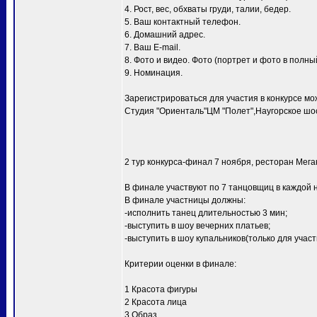
4. Рост, вес, обхваты груди, талии, бедер.
5. Ваш контактный телефон.
6. Домашний адрес.
7. Ваш E-mail.
8. Фото и видео. Фото (портрет и фото в полный
9. Номинация.
Зарегистрироваться для участия в конкурсе мо
Студия "Ориенталь"ЦМ "Полет",Наугорское шосс
2 тур конкурса-финал 7 ноября, ресторан Мег
В финале участвуют по 7 танцовщиц в каждой 
В финале участницы должны:
-исполнить танец длительностью 3 мин;
-выступить в шоу вечерних платьев;
-выступить в шоу купальников(только для уча
Критерии оценки в финале:
1 Красота фигуры
2 Красота лица
3 Образ