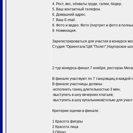
4. Рост, вес, обхваты груди, талии, бедер.
5. Ваш контактный телефон.
6. Домашний адрес.
7. Ваш E-mail.
8. Фото и видео. Фото (портрет и фото в полный
9. Номинация.
Зарегистрироваться для участия в конкурсе мо
Студия "Ориенталь"ЦМ "Полет",Наугорское шосс
2 тур конкурса-финал 7 ноября, ресторан Мег
В финале участвуют по 7 танцовщиц в каждой 
В финале участницы должны:
-исполнить танец длительностью 3 мин;
-выступить в шоу вечерних платьев;
-выступить в шоу купальников(только для уча
Критерии оценки в финале:
1 Красота фигуры
2 Красота лица
3 Образ