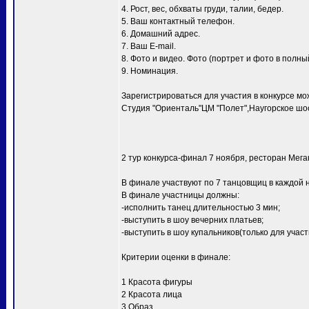
4. Рост, вес, обхваты груди, талии, бедер.
5. Ваш контактный телефон.
6. Домашний адрес.
7. Ваш E-mail.
8. Фото и видео. Фото (портрет и фото в полный
9. Номинация.
Зарегистрироваться для участия в конкурсе мо
Студия "Ориенталь"ЦМ "Полет",Наугорское шосс
2 тур конкурса-финал 7 ноября, ресторан Мег
В финале участвуют по 7 танцовщиц в каждой 
В финале участницы должны:
-исполнить танец длительностью 3 мин;
-выступить в шоу вечерних платьев;
-выступить в шоу купальников(только для уча
Критерии оценки в финале:
1 Красота фигуры
2 Красота лица
3 Образ