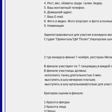
4. Рост, вес, обхваты груди, талии, бедер.
5. Ваш контактный телефон.
6. Домашний адрес.
7. Ваш E-mail.
8. Фото и видео. Фото (портрет и фото в полный
9. Номинация.
Зарегистрироваться для участия в конкурсе мо
Студия "Ориенталь"ЦМ "Полет",Наугорское шосс
2 тур конкурса-финал 7 ноября, ресторан Мег
В финале участвуют по 7 танцовщиц в каждой 
В финале участницы должны:
-исполнить танец длительностью 3 мин;
-выступить в шоу вечерних платьев;
-выступить в шоу купальников(только для уча
Критерии оценки в финале:
1 Красота фигуры
2 Красота лица
3 Образ