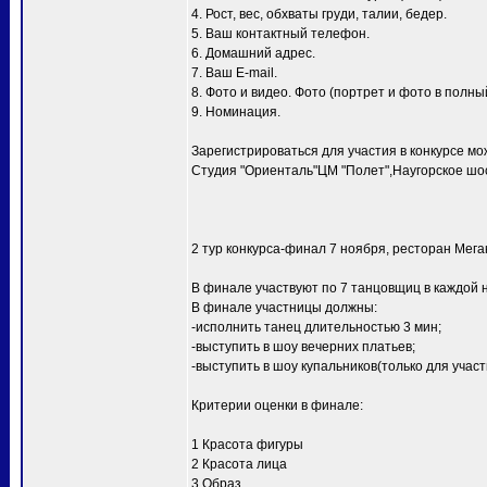
4. Рост, вес, обхваты груди, талии, бедер.
5. Ваш контактный телефон.
6. Домашний адрес.
7. Ваш E-mail.
8. Фото и видео. Фото (портрет и фото в полный
9. Номинация.
Зарегистрироваться для участия в конкурсе мо
Студия "Ориенталь"ЦМ "Полет",Наугорское шосс
2 тур конкурса-финал 7 ноября, ресторан Мег
В финале участвуют по 7 танцовщиц в каждой 
В финале участницы должны:
-исполнить танец длительностью 3 мин;
-выступить в шоу вечерних платьев;
-выступить в шоу купальников(только для уча
Критерии оценки в финале:
1 Красота фигуры
2 Красота лица
3 Образ