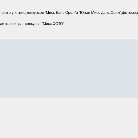
ы фото учстниц конкурсов "Мисс Данс Орел"и "Юная Мисс Данс Орел",фото
дительницы в конкурсе "Мисс ФОТО"