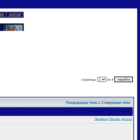
КИ
ФОРУМ
страница:
из 4
Предыдущая тема
::
Следующая тема
Профиль
Письмо
Цитата