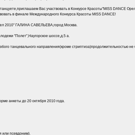
 танцуете,приглашаем Вас участвовать в Конкурсе Красоты"MISS DANCE Орел
твовать в финале Международного Конкурса Красоты MISS DANCE!
ел 2010" ГАЛИНА САВЕЛЬЕВА,город Москва.
лодежи "Полет",Наугорское шоссе,д.5 а.
бого танцевального направления(кроме стриптиза)продолжительностью не б
орме анкеты до 20 октября 2010 года.
я или псевдоним).