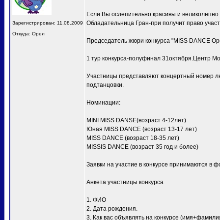
Если Вы ослепительно красивы и великолепно
Обладательница Гран-при получит право учас
Зарегистрирован: 11.08.2009
Откуда: Орел
Председатель жюри конкурса "MISS DANCE Ор
1 тур конкурса-полуфинал 31октября.Центр Мо
Участницы представляют концертный номер лю
подтанцовки.
Номинации:
MINI MISS DANSE(возраст 4-12лет)
Юная MISS DANCE (возраст 13-17 лет)
MISS DANCE (возраст 18-35 лет)
MISSIS DANCE (возраст 35 год и более)
Заявки на участие в конкурсе принимаются в ф
Анкета участницы конкурса
1. ФИО
2. Дата рождения.
3. Как вас объявлять на конкурсе (имя+фамили