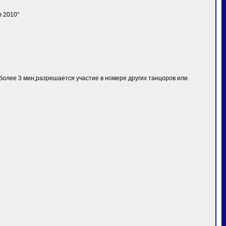
 2010"
олее 3 мин,разрешается участие в номере других танцоров или