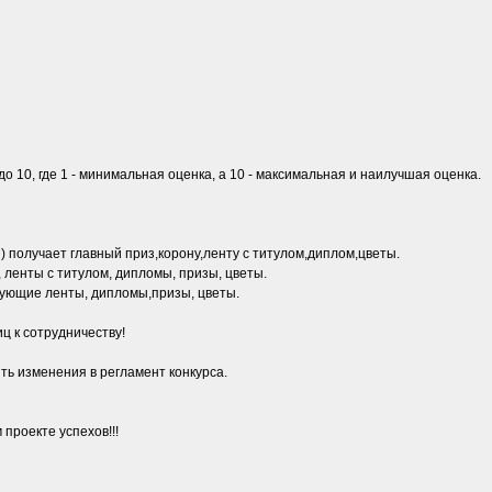
о 10, где 1 - минимальная оценка, а 10 - максимальная и наилучшая оценка.
получает главный приз,корону,ленту с титулом,диплом,цветы.
ленты с титулом, дипломы, призы, цветы.
ующие ленты, дипломы,призы, цветы.
ц к сотрудничеству!
ть изменения в регламент конкурса.
проекте успехов!!!