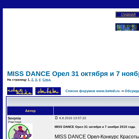
ГЛАВНАЯ
MISS DANCE Орел 31 октября и 7 ноябр
На страницу
1
,
2
,
3
,
4
След.
Список форумов www.beledi.ru
->
Обсужд
Автор
Sovynia
6.8.2010 13:57:22
Участник
MISS DANCE Орел 31 октября и 7 ноября 2010 года.
MISS DANCE Орел-Конкурс Красоты 