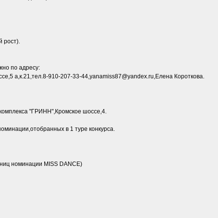
 рост).
жно по адресу:
е,5 а,к.21,тел.8-910-207-33-44,yanamiss87@yandex.ru,Елена Короткова.
акомплекса "ГРИНН",Кромское шоссе,4.
номинации,отобранных в 1 туре конкурса.
стниц номинации MISS DANCE)