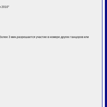
 2010"
олее 3 мин,разрешается участие в номере других танцоров или