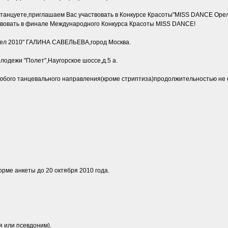
 танцуете,приглашаем Вас участвовать в Конкурсе Красоты"MISS DANCE Орел
твовать в финале Международного Конкурса Красоты MISS DANCE!
ел 2010" ГАЛИНА САВЕЛЬЕВА,город Москва.
лодежи "Полет",Наугорское шоссе,д.5 а.
бого танцевального направления(кроме стриптиза)продолжительностью не б
орме анкеты до 20 октября 2010 года.
я или псевдоним).