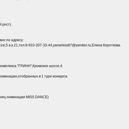
 рост).
жно по адресу:
е,5 а,к.21,тел.8-910-207-33-44,yanamiss87@yandex.ru,Елена Короткова.
акомплекса "ГРИНН",Кромское шоссе,4.
номинации,отобранных в 1 туре конкурса.
стниц номинации MISS DANCE)