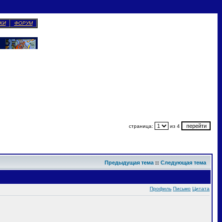
КИ
ФОРУМ
страница:
из 4
Предыдущая тема
::
Следующая тема
Профиль
Письмо
Цитата