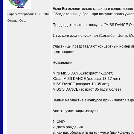
Если Вы ослепительно красивы и великолепно
Обладательница Гран-при получит право учас
Зарегистрирован: 11.08.2009
Откуда: Орел
Председатель жюри конкурса "MISS DANCE Ор
1 тур конкурса-полуфинал 31октября.Центр Мо
Участницы представляют концертный номер лю
подтанцовки.
Номинации:
MINI MISS DANSE(возраст 4-12лет)
Юная MISS DANCE (возраст 13-17 лет)
MISS DANCE (возраст 18-35 лет)
MISSIS DANCE (возраст 35 год и более)
Заявки на участие в конкурсе принимаются в ф
Анкета участницы конкурса
1. ФИО
2. Дата рождения.
3. Как вас объявлять на конкурсе (имя+фамили