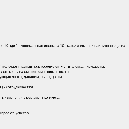
о 10, где 1 - минимальная оценка, а 10 - максимальная и наилучшая оценка.
получает главный приз,корону,ленту с титулом,диплом,цветы.
ленты с титулом, дипломы, призы, цветы.
ующие ленты, дипломы,призы, цветы.
ц к сотрудничеству!
ть изменения в регламент конкурса.
проекте успехов!!!