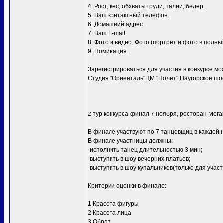
4. Рост, вес, обхваты груди, талии, бедер.
5. Ваш контактный телефон.
6. Домашний адрес.
7. Ваш E-mail.
8. Фото и видео. Фото (портрет и фото в полный
9. Номинация.
Зарегистрироваться для участия в конкурсе мо
Студия "Ориенталь"ЦМ "Полет",Наугорское шосс
2 тур конкурса-финал 7 ноября, ресторан Мег
В финале участвуют по 7 танцовщиц в каждой 
В финале участницы должны:
-исполнить танец длительностью 3 мин;
-выступить в шоу вечерних платьев;
-выступить в шоу купальников(только для уча
Критерии оценки в финале:
1 Красота фигуры
2 Красота лица
3 Образ