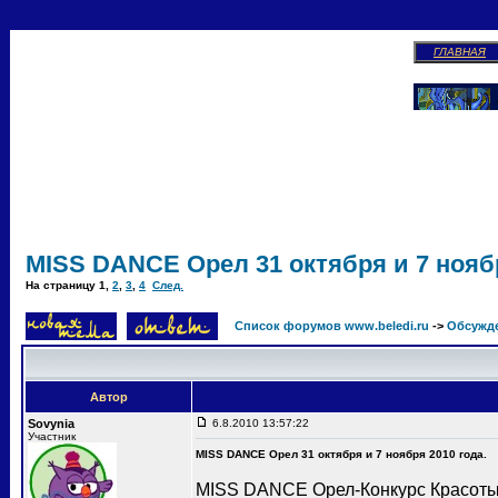
ГЛАВНАЯ
MISS DANCE Орел 31 октября и 7 ноябр
На страницу
1
,
2
,
3
,
4
След.
Список форумов www.beledi.ru
->
Обсужд
Автор
Sovynia
6.8.2010 13:57:22
Участник
MISS DANCE Орел 31 октября и 7 ноября 2010 года.
MISS DANCE Орел-Конкурс Красоты 