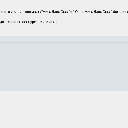
ы фото учстниц конкурсов "Мисс Данс Орел"и "Юная Мисс Данс Орел",фото
дительницы в конкурсе "Мисс ФОТО"