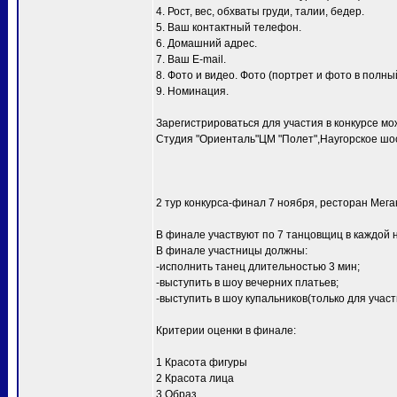
4. Рост, вес, обхваты груди, талии, бедер.
5. Ваш контактный телефон.
6. Домашний адрес.
7. Ваш E-mail.
8. Фото и видео. Фото (портрет и фото в полный
9. Номинация.
Зарегистрироваться для участия в конкурсе мо
Студия "Ориенталь"ЦМ "Полет",Наугорское шосс
2 тур конкурса-финал 7 ноября, ресторан Мег
В финале участвуют по 7 танцовщиц в каждой 
В финале участницы должны:
-исполнить танец длительностью 3 мин;
-выступить в шоу вечерних платьев;
-выступить в шоу купальников(только для уча
Критерии оценки в финале:
1 Красота фигуры
2 Красота лица
3 Образ