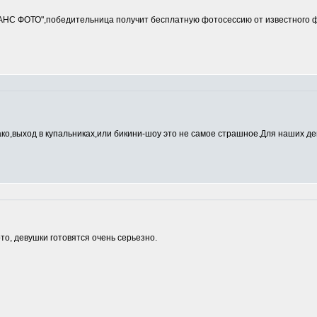
ДАНС ФОТО",победительница получит бесплатную фотосессию от известно
ако,выход в купальниках,или бикини-шоу это не самое страшное.Для наших де
о, девушки готовятся очень серьезно.