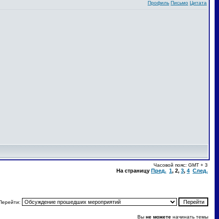
Профиль
Письмо
Цитата
Часовой пояс: GMT + 3
На страницу
Пред.
1
,
2
,
3
,
4
След.
Перейти:
Вы
не можете
начинать темы