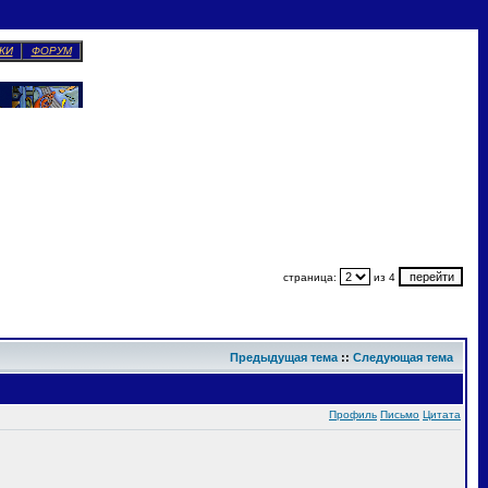
КИ
ФОРУМ
страница:
из 4
Предыдущая тема
::
Следующая тема
Профиль
Письмо
Цитата