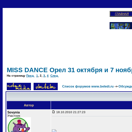
ГЛАВНАЯ
MISS DANCE Орел 31 октября и 7 ноябр
На страницу
Пред.
1
,
2
,
3
,
4
След.
Список форумов www.beledi.ru
->
Обсужд
Автор
Sovynia
18.10.2010 21:27:23
Участник