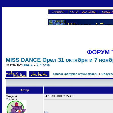
ГЛАВНАЯ
ФОТО
ОБУЧЕНИЕ
ТАНЕЦ 
ФОРУМ 
MISS DANCE Орел 31 октября и 7 ноябр
На страницу
Пред.
1
,
2
,
3
,
4
След.
Список форумов www.beledi.ru
->
Обсужд
Автор
Sovynia
18.10.2010 21:27:23
Участник