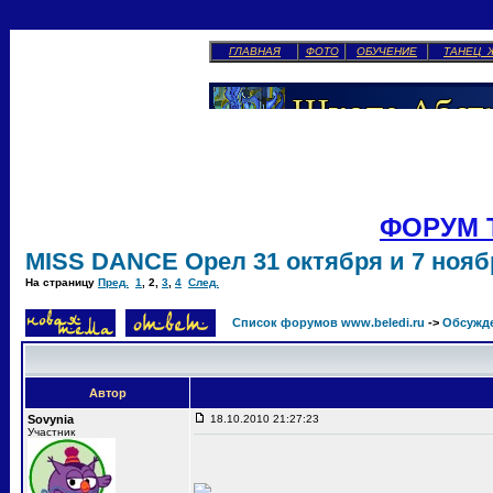
ГЛАВНАЯ
ФОТО
ОБУЧЕНИЕ
ТАНЕЦ 
ФОРУМ 
MISS DANCE Орел 31 октября и 7 ноябр
На страницу
Пред.
1
,
2
,
3
,
4
След.
Список форумов www.beledi.ru
->
Обсужд
Автор
Sovynia
18.10.2010 21:27:23
Участник