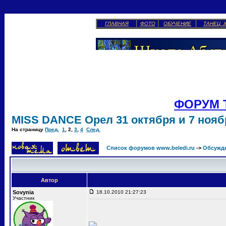
ГЛАВНАЯ
ФОТО
ОБУЧЕНИЕ
ТАНЕЦ 
ФОРУМ 
MISS DANCE Орел 31 октября и 7 ноябр
На страницу
Пред.
1
,
2
,
3
,
4
След.
Список форумов www.beledi.ru
->
Обсужд
Автор
Sovynia
18.10.2010 21:27:23
Участник