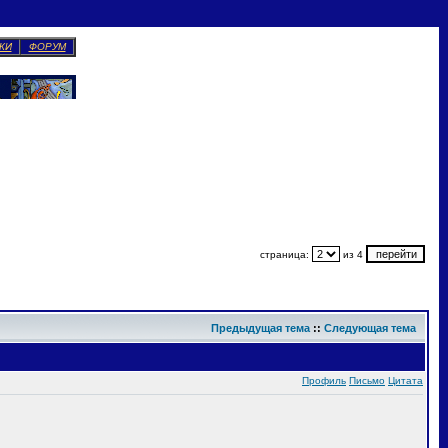
КИ
ФОРУМ
страница:
из 4
Предыдущая тема
::
Следующая тема
Профиль
Письмо
Цитата