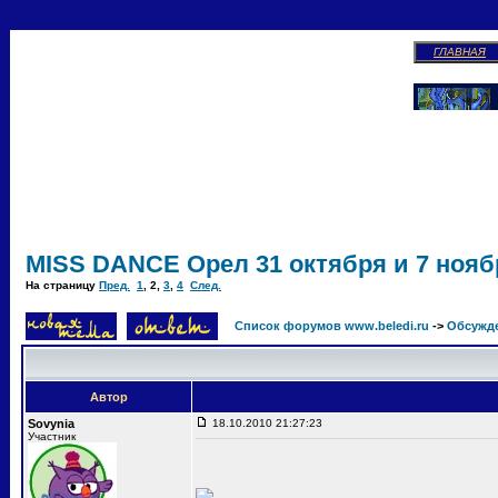
ГЛАВНАЯ
MISS DANCE Орел 31 октября и 7 ноябр
На страницу
Пред.
1
,
2
,
3
,
4
След.
Список форумов www.beledi.ru
->
Обсужд
Автор
Sovynia
18.10.2010 21:27:23
Участник