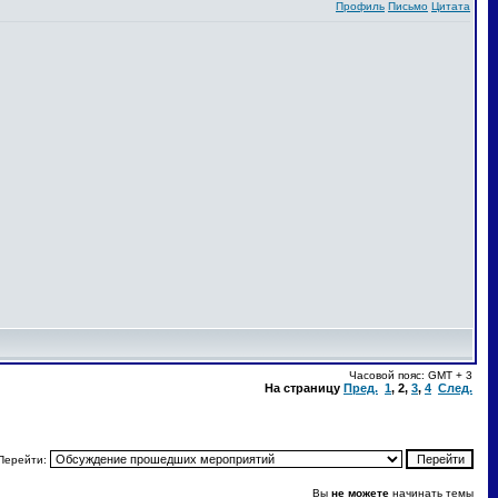
Профиль
Письмо
Цитата
Часовой пояс: GMT + 3
На страницу
Пред.
1
,
2
,
3
,
4
След.
Перейти:
Вы
не можете
начинать темы