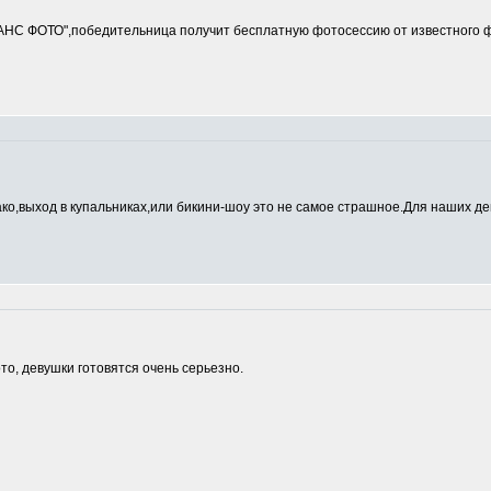
ДАНС ФОТО",победительница получит бесплатную фотосессию от известно
ако,выход в купальниках,или бикини-шоу это не самое страшное.Для наших де
о, девушки готовятся очень серьезно.