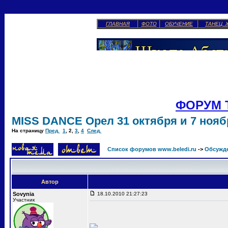
ГЛАВНАЯ
ФОТО
ОБУЧЕНИЕ
ТАНЕЦ 
ФОРУМ 
MISS DANCE Орел 31 октября и 7 ноябр
На страницу
Пред.
1
,
2
,
3
,
4
След.
Список форумов www.beledi.ru
->
Обсужд
Автор
Sovynia
18.10.2010 21:27:23
Участник