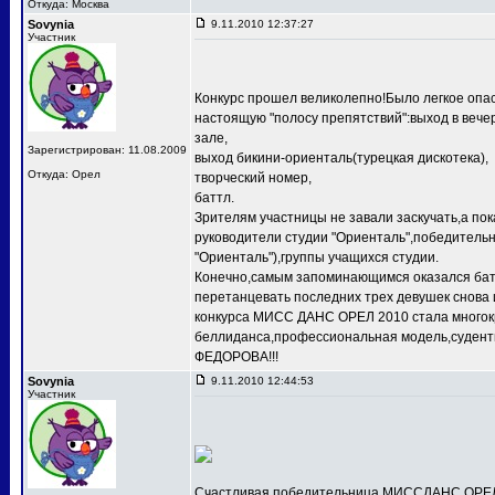
Откуда: Москва
Sovynia
9.11.2010 12:37:27
Участник
Конкурс прошел великолепно!Было легкое опас
настоящую "полосу препятствий":выход в веч
зале,
Зарегистрирован: 11.08.2009
выход бикини-ориенталь(турецкая дискотека),
Откуда: Орел
творческий номер,
баттл.
Зрителям участницы не завали заскучать,а по
руководители студии "Ориенталь",победит
"Ориенталь"),группы учащихся студии.
Конечно,самым запоминающимся оказался баттл
перетанцевать последних трех девушек снова 
конкурса МИСС ДАНС ОРЕЛ 2010 стала многокр
беллиданса,профессиональная модель,судентк
ФЕДОРОВА!!!
Sovynia
9.11.2010 12:44:53
Участник
Счастливая победительница МИССДАНС ОРЕЛ