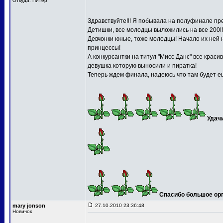
Откуда: Питер
Здравствуйте!!! Я побывала на полуфинале пре
Детишки, все молодцы выложились на все 200!!
Девчонки юные, тоже молодцы! Начало их ней 
принцессы!
А конкурсантки на титул "Мисс Данс" все краси
девушка которую выносили и пиратка!
Теперь ждем финала, надеюсь что там будет ещ
Удач
Спасибо большое орга
mary jonson
27.10.2010 23:36:48
Новичок