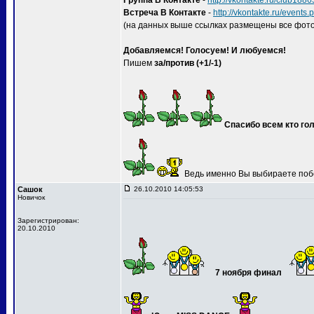
Группа В Контакте
-
http://vkontakte.ru/club188
Встреча В Контакте
-
http://vkontakte.ru/event
(на данных выше ссылках размещены все фото
Добавляемся! Голосуем! И любуемся!
Пишем
за/против (+1/-1)
Спасибо всем кто гол
Ведь именно Вы выбираете поб
Сашок
26.10.2010 14:05:53
Новичок
Зарегистрирован:
20.10.2010
7 ноября финал