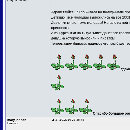
Откуда: Питер
Здравствуйте!!! Я побывала на полуфинале пре
Детишки, все молодцы выложились на все 200!!
Девчонки юные, тоже молодцы! Начало их ней 
принцессы!
А конкурсантки на титул "Мисс Данс" все краси
девушка которую выносили и пиратка!
Теперь ждем финала, надеюсь что там будет ещ
Удач
Спасибо большое орга
mary jonson
27.10.2010 23:36:48
Новичок