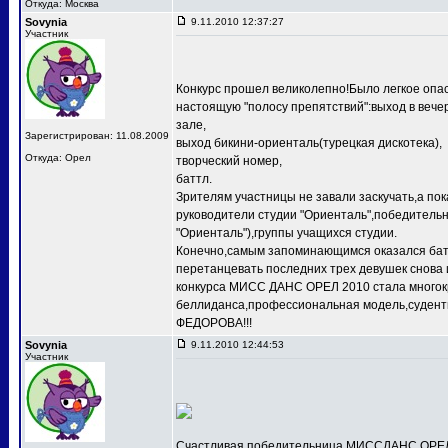
Откуда: Москва
Sovynia
9.11.2010 12:37:27
Участник
Конкурс прошел великолепно!Было легкое опас
настоящую "полосу препятствий":выход в веч
зале,
Зарегистрирован: 11.08.2009
выход бикини-ориенталь(турецкая дискотека),
Откуда: Орел
творческий номер,
баттл.
Зрителям участницы не завали заскучать,а по
руководители студии "Ориенталь",победит
"Ориенталь"),группы учащихся студии.
Конечно,самым запоминающимся оказался баттл
перетанцевать последних трех девушек снова 
конкурса МИСС ДАНС ОРЕЛ 2010 стала многокр
беллиданса,профессиональная модель,судентк
ФЕДОРОВА!!!
Sovynia
9.11.2010 12:44:53
Участник
Счастливая победительница МИССДАНС ОРЕЛ