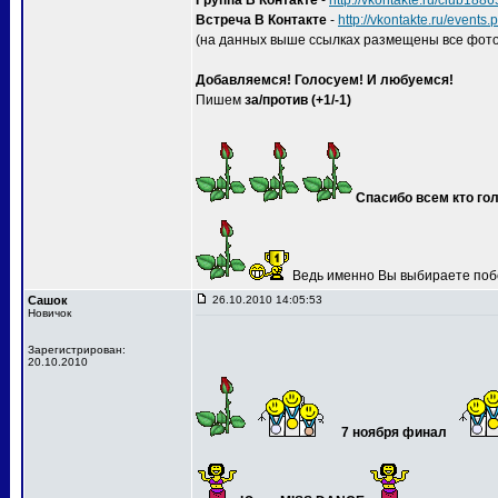
Группа В Контакте
-
http://vkontakte.ru/club188
Встреча В Контакте
-
http://vkontakte.ru/event
(на данных выше ссылках размещены все фото
Добавляемся! Голосуем! И любуемся!
Пишем
за/против (+1/-1)
Спасибо всем кто гол
Ведь именно Вы выбираете поб
Сашок
26.10.2010 14:05:53
Новичок
Зарегистрирован:
20.10.2010
7 ноября финал