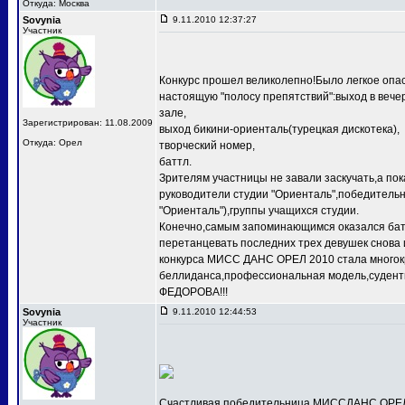
Откуда: Москва
Sovynia
9.11.2010 12:37:27
Участник
Конкурс прошел великолепно!Было легкое опас
настоящую "полосу препятствий":выход в веч
зале,
Зарегистрирован: 11.08.2009
выход бикини-ориенталь(турецкая дискотека),
Откуда: Орел
творческий номер,
баттл.
Зрителям участницы не завали заскучать,а по
руководители студии "Ориенталь",победит
"Ориенталь"),группы учащихся студии.
Конечно,самым запоминающимся оказался баттл
перетанцевать последних трех девушек снова 
конкурса МИСС ДАНС ОРЕЛ 2010 стала многокр
беллиданса,профессиональная модель,судентк
ФЕДОРОВА!!!
Sovynia
9.11.2010 12:44:53
Участник
Счастливая победительница МИССДАНС ОРЕЛ