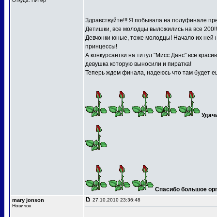
Откуда: Питер
Здравствуйте!!! Я побывала на полуфинале пре
Детишки, все молодцы выложились на все 200!!
Девчонки юные, тоже молодцы! Начало их ней 
принцессы!
А конкурсантки на титул "Мисс Данс" все краси
девушка которую выносили и пиратка!
Теперь ждем финала, надеюсь что там будет ещ
Удач
Спасибо большое орга
mary jonson
27.10.2010 23:36:48
Новичок