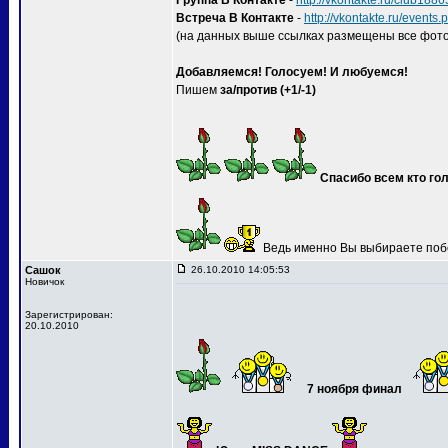
Группа В Контакте
-
http://vkontakte.ru/club188
Встреча В Контакте
-
http://vkontakte.ru/event
(на данных выше ссылках размещены все фото
Добавляемся! Голосуем! И любуемся!
Пишем
за/против (+1/-1)
Спасибо всем кто гол
Ведь именно Вы выбираете поб
Сашок
26.10.2010 14:05:53
Новичок
Зарегистрирован:
20.10.2010
7 ноября финал