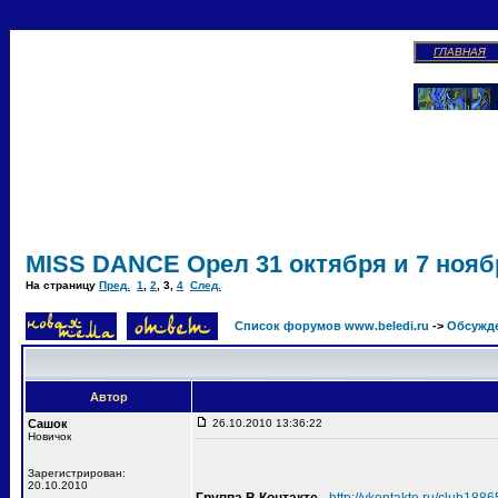
ГЛАВНАЯ
MISS DANCE Орел 31 октября и 7 ноябр
На страницу
Пред.
1
,
2
,
3
,
4
След.
Список форумов www.beledi.ru
->
Обсужд
Автор
Сашок
26.10.2010 13:36:22
Новичок
Зарегистрирован:
20.10.2010