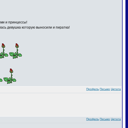
ами и принцессы!
илась девушка которую выносили и пиратка!
Профиль
Письмо
Цитата
Профиль
Письмо
Цитата