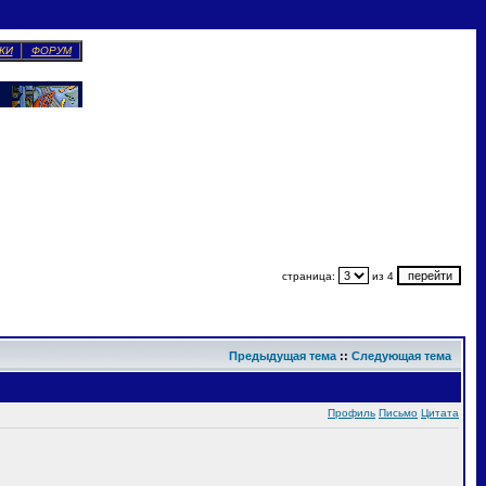
КИ
ФОРУМ
страница:
из 4
Предыдущая тема
::
Следующая тема
Профиль
Письмо
Цитата