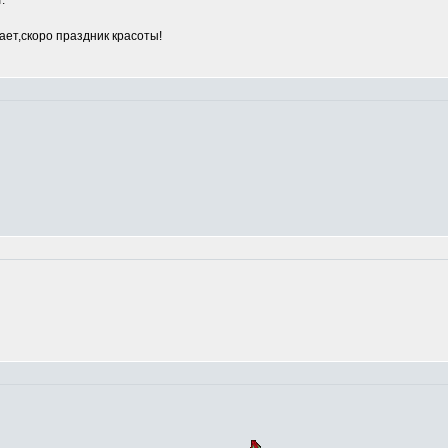
.
ет,скоро праздник красоты!