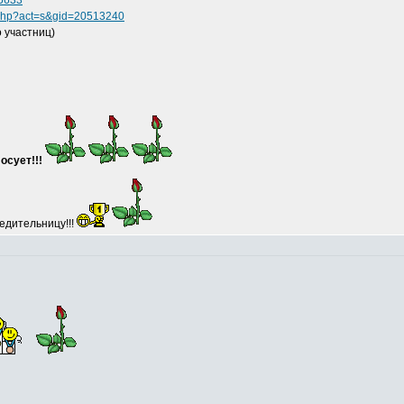
65633
s.php?act=s&gid=20513240
 участниц)
осует!!!
едительницу!!!