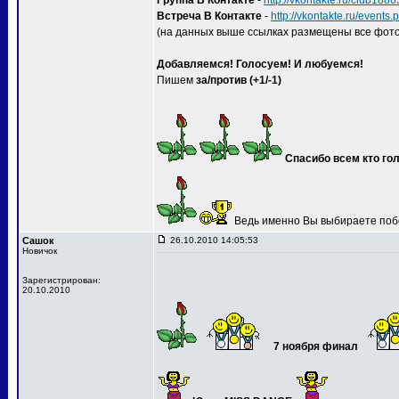
Группа В Контакте
-
http://vkontakte.ru/club188
Встреча В Контакте
-
http://vkontakte.ru/event
(на данных выше ссылках размещены все фото
Добавляемся! Голосуем! И любуемся!
Пишем
за/против (+1/-1)
Спасибо всем кто гол
Ведь именно Вы выбираете поб
Сашок
26.10.2010 14:05:53
Новичок
Зарегистрирован:
20.10.2010
7 ноября финал