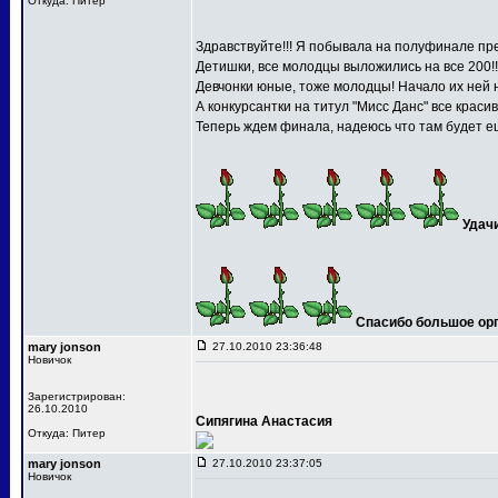
Откуда: Питер
Здравствуйте!!! Я побывала на полуфинале пре
Детишки, все молодцы выложились на все 200!!
Девчонки юные, тоже молодцы! Начало их ней 
А конкурсантки на титул "Мисс Данс" все краси
Теперь ждем финала, надеюсь что там будет ещ
Удач
Спасибо большое орга
mary jonson
27.10.2010 23:36:48
Новичок
Зарегистрирован:
26.10.2010
Сипягина Анастасия
Откуда: Питер
mary jonson
27.10.2010 23:37:05
Новичок