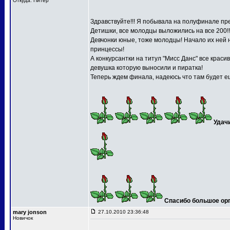
Откуда: Питер
Здравствуйте!!! Я побывала на полуфинале пре
Детишки, все молодцы выложились на все 200!!
Девчонки юные, тоже молодцы! Начало их ней 
принцессы!
А конкурсантки на титул "Мисс Данс" все краси
девушка которую выносили и пиратка!
Теперь ждем финала, надеюсь что там будет ещ
Удач
Спасибо большое орга
mary jonson
27.10.2010 23:36:48
Новичок