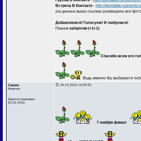
Группа В Контакте
-
http://vkontakte.ru/club188
Встреча В Контакте
-
http://vkontakte.ru/event
(на данных выше ссылках размещены все фото
Добавляемся! Голосуем! И любуемся!
Пишем
за/против (+1/-1)
Спасибо всем кто гол
Ведь именно Вы выбираете поб
Сашок
26.10.2010 14:05:53
Новичок
Зарегистрирован:
20.10.2010
7 ноября финал