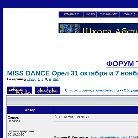
ГЛАВНАЯ
ФОТО
ОБУЧЕНИЕ
ТАНЕЦ 
ФОРУМ 
MISS DANCE Орел 31 октября и 7 ноябр
На страницу
Пред.
1
,
2
,
3
,
4
След.
Список форумов www.beledi.ru
->
Обсужд
Автор
Сашок
26.10.2010 13:36:22
Новичок
Зарегистрирован:
20.10.2010