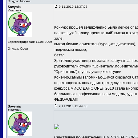
Откуда: Москва
Sovynia
9.11.2010 12:37:27
Участник
Конкурс прошел великолепно!Было легкое опас
настоящую "полосу препятствий":выход в веч
зале,
Зарегистрирован: 11.08.2009
выход бикини-ориенталь(турецкая дискотека),
Откуда: Орел
творческий номер,
баттл.
Зрителям участницы не завали заскучать,а по
руководители студии "Ориенталь",победит
"Ориенталь"),группы учащихся студии.
Конечно,самым запоминающимся оказался баттл
перетанцевать последних трех девушек снова 
конкурса МИСС ДАНС ОРЕЛ 2010 стала многокр
беллиданса,профессиональная модель,судентк
ФЕДОРОВА!!!
Sovynia
9.11.2010 12:44:53
Участник
Счастливая победительница МИССДАНС ОРЕЛ