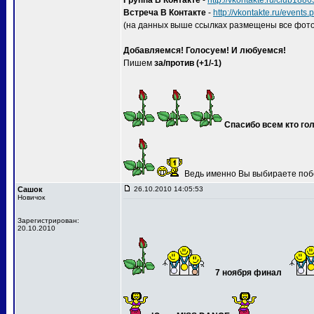
Группа В Контакте
-
http://vkontakte.ru/club188
Встреча В Контакте
-
http://vkontakte.ru/event
(на данных выше ссылках размещены все фото
Добавляемся! Голосуем! И любуемся!
Пишем
за/против (+1/-1)
Спасибо всем кто гол
Ведь именно Вы выбираете поб
Сашок
26.10.2010 14:05:53
Новичок
Зарегистрирован:
20.10.2010
7 ноября финал