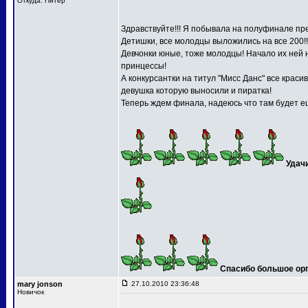
Откуда: Питер
Здравствуйте!!! Я побывала на полуфинале пре
Детишки, все молодцы выложились на все 200!!
Девчонки юные, тоже молодцы! Начало их ней 
принцессы!
А конкурсантки на титул "Мисс Данс" все краси
девушка которую выносили и пиратка!
Теперь ждем финала, надеюсь что там будет ещ
Удач
Спасибо большое орга
mary jonson
27.10.2010 23:36:48
Новичок