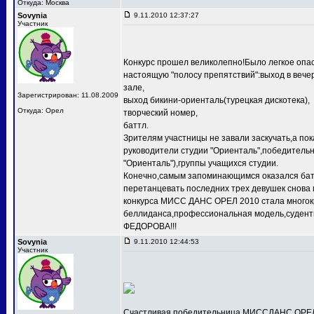
Откуда: Москва
Sovynia
9.11.2010 12:37:27
Участник
Конкурс прошел великолепно!Было легкое опас
настоящую "полосу препятствий":выход в веч
зале,
Зарегистрирован: 11.08.2009
выход бикини-ориенталь(турецкая дискотека),
Откуда: Орел
творческий номер,
баттл.
Зрителям участницы не завали заскучать,а по
руководители студии "Ориенталь",победит
"Ориенталь"),группы учащихся студии.
Конечно,самым запоминающимся оказался баттл
перетанцевать последних трех девушек снова 
конкурса МИСС ДАНС ОРЕЛ 2010 стала многокр
беллиданса,профессиональная модель,судентк
ФЕДОРОВА!!!
Sovynia
9.11.2010 12:44:53
Участник
Счастливая победительница МИССДАНС ОРЕЛ