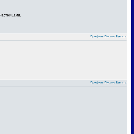
частницами.
Профиль
Письмо
Цитата
Профиль
Письмо
Цитата