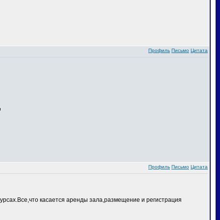
Профиль
Письмо
Цитата
Профиль
Письмо
Цитата
курсах.Все,что касается аренды зала,размещение и регистрация