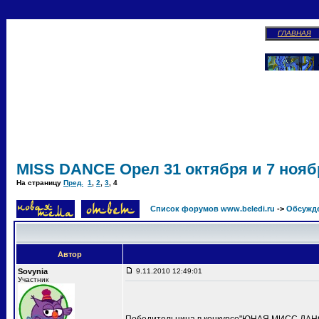
ГЛАВНАЯ
MISS DANCE Орел 31 октября и 7 ноябр
На страницу
Пред.
1
,
2
,
3
,
4
Список форумов www.beledi.ru
->
Обсужд
Автор
Sovynia
9.11.2010 12:49:01
Участник