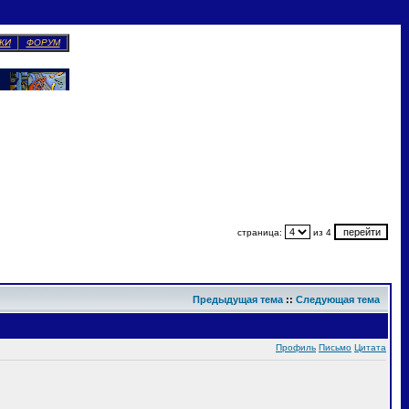
КИ
ФОРУМ
страница:
из 4
Предыдущая тема
::
Следующая тема
Профиль
Письмо
Цитата