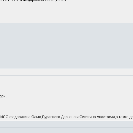
 ОРЕЛ 2010"Федорякина Ольга,16 лет.
юри.
С-федорякина Ольга,Буравцева Дарьяна и Сипягина Анастасия,а также др