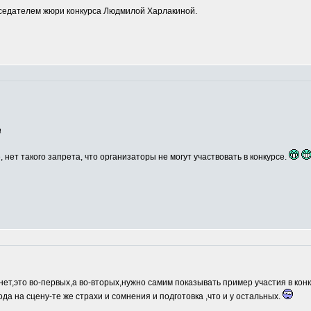
едателем жюри конкурса Людмилой Харлакиной.
а
, нет такого запрета, что организаторы не могут участвовать в конкурсе.
нет,это во-первых,а во-вторых,нужно самим показывать пример участия в кон
ода на сцену-те же страхи и сомнения и подготовка ,что и у остальных.