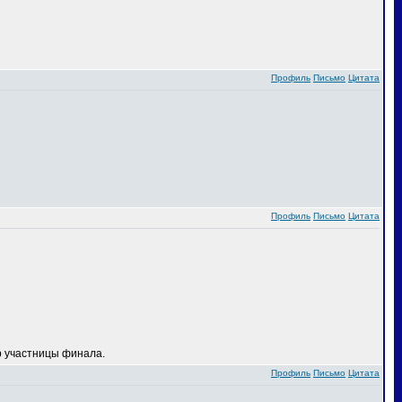
Профиль
Письмо
Цитата
Профиль
Письмо
Цитата
 участницы финала.
Профиль
Письмо
Цитата