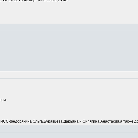
 ОРЕЛ 2010"Федорякина Ольга,16 лет.
юри.
С-федорякина Ольга,Буравцева Дарьяна и Сипягина Анастасия,а также др