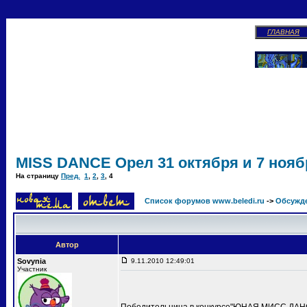
ГЛАВНАЯ
MISS DANCE Орел 31 октября и 7 ноябр
На страницу
Пред.
1
,
2
,
3
,
4
Список форумов www.beledi.ru
->
Обсужд
Автор
Sovynia
9.11.2010 12:49:01
Участник