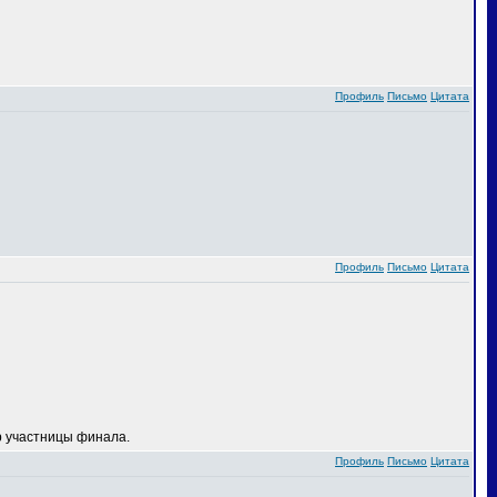
Профиль
Письмо
Цитата
Профиль
Письмо
Цитата
 участницы финала.
Профиль
Письмо
Цитата