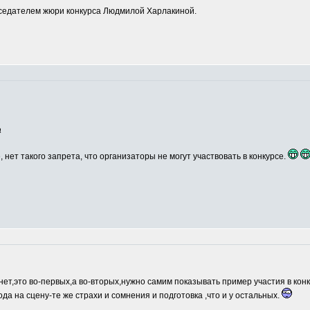
едателем жюри конкурса Людмилой Харлакиной.
а
, нет такого запрета, что организаторы не могут участвовать в конкурсе.
нет,это во-первых,а во-вторых,нужно самим показывать пример участия в кон
ода на сцену-те же страхи и сомнения и подготовка ,что и у остальных.