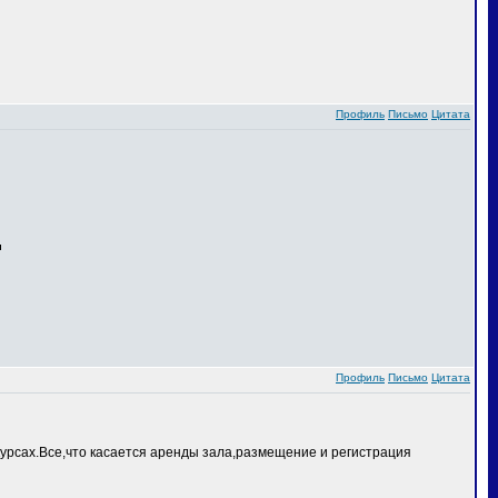
Профиль
Письмо
Цитата
Профиль
Письмо
Цитата
курсах.Все,что касается аренды зала,размещение и регистрация