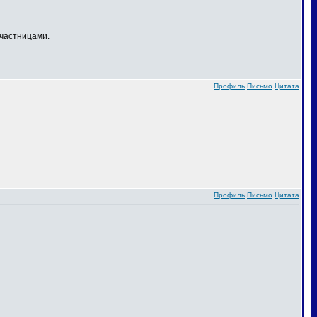
частницами.
Профиль
Письмо
Цитата
Профиль
Письмо
Цитата