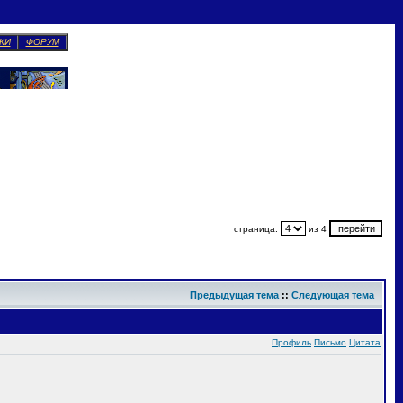
КИ
ФОРУМ
страница:
из 4
Предыдущая тема
::
Следующая тема
Профиль
Письмо
Цитата